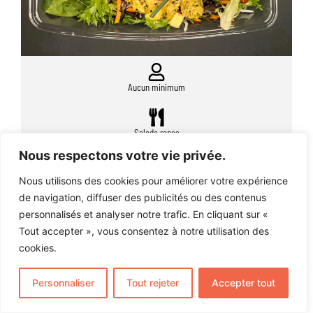
Aucun minimum
Salade repas
BOÎTE À LUNCH #210
21,95$
Nous respectons votre vie privée.
Poulet mariné au cari doux, julienne de légumes et
Nous utilisons des cookies pour améliorer votre expérience
ananas
de navigation, diffuser des publicités ou des contenus
Généreuse salade de verdures
personnalisés et analyser notre trafic. En cliquant sur «
Tout accepter », vous consentez à notre utilisation des
Vinaigrette maison au sésame
cookies.
Salade colorée du jour en accompagnement
Dessert maison
Personnaliser
Tout rejeter
Accepter tout
OFFREZ-VOUS UN PETIT EXTRA :
Deux bouchées du jour
+ 5$